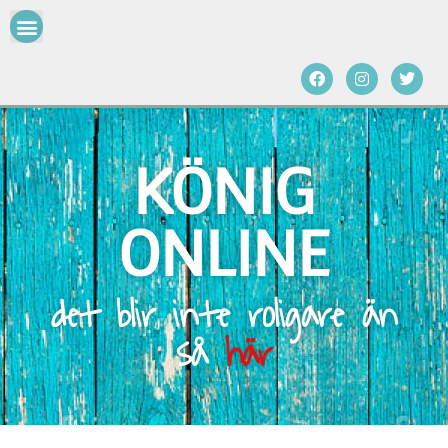
KÖNIG
ONLINE
det blir inte roligare än
så
här