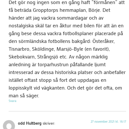
Det gör nog ingen som en gång haft ”förmånen” att
få beträda Gropptorps hemmaplan, Börje. Det
händer att jag vackra sommardagar och av
nostalgiska skäl tar en åktur med bilen för att än en
gång bese dessa vackra fotbollsplaner placerade på
den sörmländska fotbollens bakgård: Österåker,
Tisnarbro, Sköldinge, Marsjö-Byle (en favorit),
Skebokvarn, Strångsjö etc. Av någon märklig
anledning är torparhustrun påfallande ljumt
intresserad av dessa historiska platser och anbefaller
istället oftast stopp så fort det uppdagas en
loppisskylt vid vägkanten. Och det gör det ofta, om
man så säger.
Svara
27 november 2021 kl. 16:17
odd Hultberg
skriver: