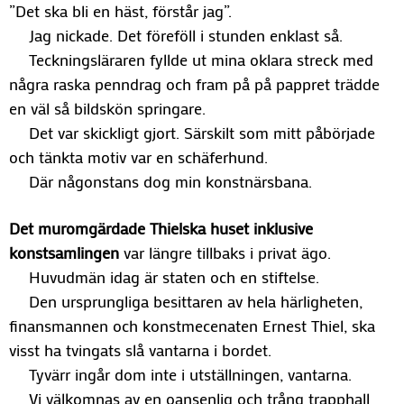
”Det ska bli en häst, förstår jag”.
Jag nickade. Det föreföll i stunden enklast så.
Teckningsläraren fyllde ut mina oklara streck med
några raska penndrag och fram på på pappret trädde
en väl så bildskön springare.
Det var skickligt gjort. Särskilt som mitt påbörjade
och tänkta motiv var en schäferhund.
Där någonstans dog min konstnärsbana.
Det muromgärdade Thielska huset inklusive
konstsamlingen
var längre tillbaks i privat ägo.
Huvudmän idag är staten och en stiftelse.
Den ursprungliga besittaren av hela härligheten,
finansmannen och konstmecenaten Ernest Thiel, ska
visst ha tvingats slå vantarna i bordet.
Tyvärr ingår dom inte i utställningen, vantarna.
Vi välkomnas av en oansenlig och trång trapphall