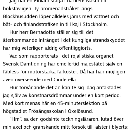
Jag har en Finlandsfärja i häcken! Nästintill
bokstavligen. Ty promenadstråket längs
Blockhusudden löper alldeles jäms med vattnet och
båt- och finlandstrafiken in till kaj i Stockholm.
Hur herr Bernadotte ställer sig till det
återkommande intrånget i det kungliga strandskyddet
har mig veterligen aldrig offentliggjorts.
Vad som rapporterats i det rojalistiska organet
Svensk Damtidning har emellertid majestätet själv en
fäbless för motorstarka farkoster. Då har han möjligen
även överseende med Cinderella.
Hur förvånande det än kan te sig idag anfäktades
jag själv av konstnärsdrömmar under en kort period.
Med kort menas här en 45-minuterslektion på
högstadiet Frösängsskolan i Oxelösund.
”Hm”, sa den godsinte teckningsläraren, lutad över
min axel och granskande mitt försök till alster i blyerts: