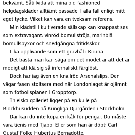
bekvämt. Såtillvida att mina old fashioned
helgdagskläder alltjämt passade. I alla fall enligt mitt
eget tycke. Vilket kan vara en tveksam referens.
Min klädstil i kultiverade sällskap kan knappast ses
som extravagant: vinröd bomullströja, marinblå
bomullsbyxor och snedgångna fritidsskor.
Lika upplivande som ett gruvhål i Kiruna.
Det bästa man kan säga om det modet är att det är
modigt att klä sig så infernaliskt färglöst.
Dock har jag även en knallröd Arsenalslips. Den
vågar fasen stoltsera med när Londonlaget är ojämnt
som fotbollsplanen i Gropptorp.
Thielska galleriet ligger på en kulle på
Blockhusudden på Kungliga Djurgården i Stockholm.
Där kan du inte köpa en kåk för pengar. Du måste
vara tjenis med Tjabo. Eller som han är döpt: Carl
Gustaf Folke Hubertus Bernadotte.