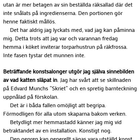
utan är mer betagen av sin beställda räksallad där det
inte snålats på ingredienserna. Den portionen gör
henne faktiskt mållös.
Det har aldrig jag lyckats med, vad jag kan påminna
mig. Detta trots att jag var och varannan fredag
hemma i köket inviterar torparhustrun på räkfrossa.
Inte fasen tystar det munnen inte.
Beträffande konstsalonger utgör jag själva sinnebilden
av vad katten släpat in
. Jag har svårt att se skillnaden
på Edvard Munchs ”Skriet” och en spretig barnteckning
uppnålad på förskolan.
Det är i båda fallen omöjligt att begripa.
Förmodligen för alla utom skaparna bakom verken.
Betydligt mer hemmastadd känner jag mig vid
betraktandet av en installation. Konstigt nog.
Den genren kan generellt sägas vara utställd konst