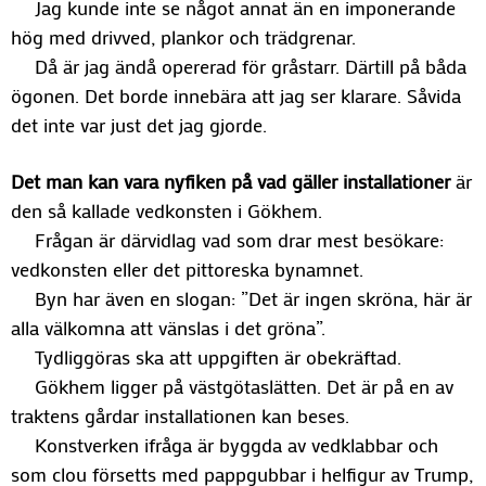
Jag kunde inte se något annat än en imponerande
hög med drivved, plankor och trädgrenar.
Då är jag ändå opererad för gråstarr. Därtill på båda
ögonen. Det borde innebära att jag ser klarare. Såvida
det inte var just det jag gjorde.
Det man kan vara nyfiken på vad gäller installationer
är
den så kallade vedkonsten i Gökhem.
Frågan är därvidlag vad som drar mest besökare:
vedkonsten eller det pittoreska bynamnet.
Byn har även en slogan: ”Det är ingen skröna, här är
alla välkomna att vänslas i det gröna”.
Tydliggöras ska att uppgiften är obekräftad.
Gökhem ligger på västgötaslätten. Det är på en av
traktens gårdar installationen kan beses.
Konstverken ifråga är byggda av vedklabbar och
som clou försetts med pappgubbar i helfigur av Trump,